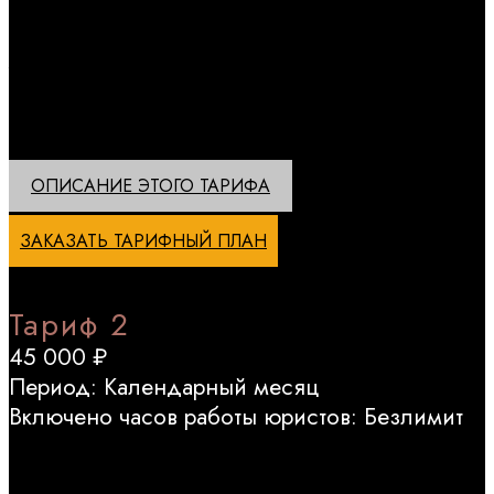
Единственный ресурс, за который вы платите – время работы
юристов. По запросу вам будут оказаны любые юридические
услуги, без ограничения по их количеству в месяц. В наш
пакет услуг, помимо всего прочего, входит сопровождение
судебных процессов – а это, как правило, сервис, который
оплачивается дополнительно и в абонентское обслуживание
не включается.
ОПИСАНИЕ ЭТОГО ТАРИФА
ЗАКАЗАТЬ ТАРИФНЫЙ ПЛАН
Тариф 2
45 000 ₽
Период: Календарный месяц
Включено часов работы юристов: Безлимит